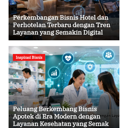
Perkembangan Bisnis Hotel dan
Perhotelan Terbaru dengan Tren
Layanan yang Semakin Digital
Inspirasi Bisnis
Peluang Berkembang Bisnis
Apotek di Era Modern dengan
Layanan Kesehatan yang Semakin