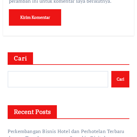
peramban ini untuk komentar saya berikutnya.
Cari
Cari
Recent Posts
Perkembangan Bisnis Hotel dan Perhotelan Terbaru