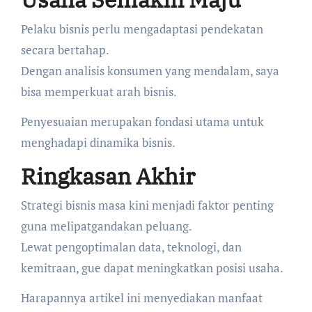
Pelaku bisnis perlu mengadaptasi pendekatan
secara bertahap.
Dengan analisis konsumen yang mendalam, saya
bisa memperkuat arah bisnis.
Penyesuaian merupakan fondasi utama untuk
menghadapi dinamika bisnis.
Ringkasan Akhir
Strategi bisnis masa kini menjadi faktor penting
guna melipatgandakan peluang.
Lewat pengoptimalan data, teknologi, dan
kemitraan, gue dapat meningkatkan posisi usaha.
Harapannya artikel ini menyediakan manfaat