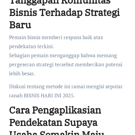
Bisnis Terhadap Strategi
Baru
Pemain bisnis memberi respons baik atas
pendekatan terkini.
Sebagian pemain menganggap bahwa memang
pergeseran strategi tersebut memberikan potensi
lebih besar.
Diskusi tentang metode ini ramai mengisi seputar
ranah BISNIS HARI INI 2025.
Cara Pengaplikasian
Pendekatan Supaya
Usaha Semakin Maju