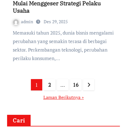
Mulai Menggeser Strategi Pelaku
Usaha
admin
Des 29, 2025
Memasuki tahun 2025, dunia bisnis mengalami
perubahan yang semakin terasa di berbagai
sektor. Perkembangan teknologi, perubahan
perilaku konsumen,…
Paginasi
1
2
…
16
pos
Laman Berikutnya »
Cari