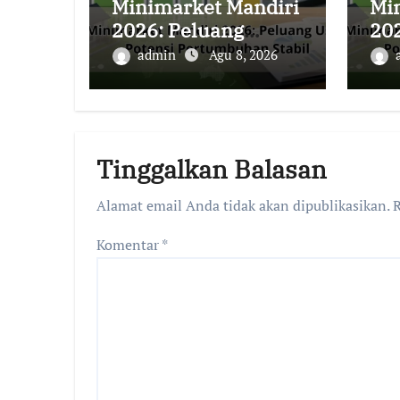
Minimarket Mandiri
Mi
2026: Peluang
20
Usaha Lokal dengan
Us
admin
Agu 8, 2026
Potensi
Pot
Pertumbuhan Stabil
Pe
Tinggalkan Balasan
Alamat email Anda tidak akan dipublikasikan.
R
Komentar
*