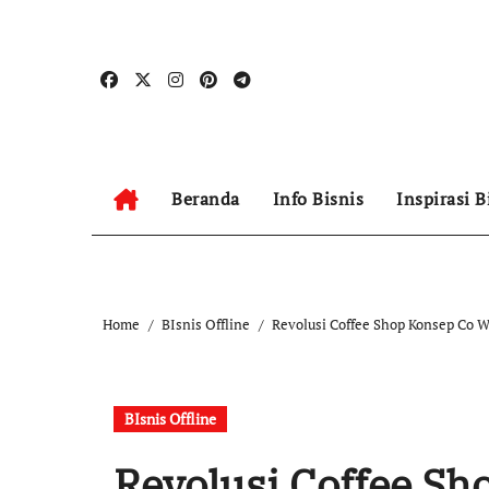
Skip
to
content
Beranda
Info Bisnis
Inspirasi B
Home
BIsnis Offline
Revolusi Coffee Shop Konsep Co W
BIsnis Offline
Revolusi Coffee S