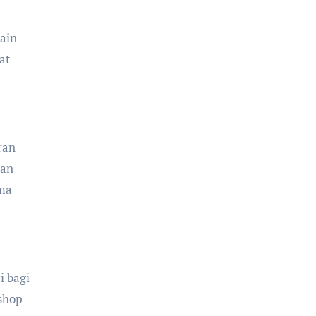
ain
at
ran
kan
ama
i bagi
shop