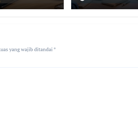
ndapatan dari
Ekosistem Edukas
ten Berkualitas
Digital Masa Kini
uas yang wajib ditandai
*