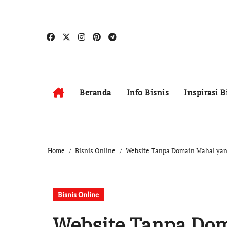
Skip
to
content
Beranda
Info Bisnis
Inspirasi B
Home
Bisnis Online
Website Tanpa Domain Mahal yang
Bisnis Online
Website Tanpa Dom