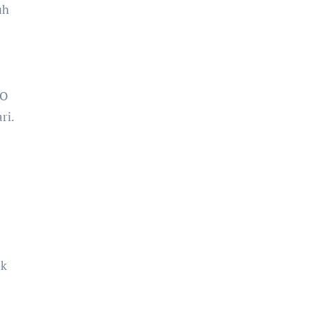
uh
EO
ri.
ak