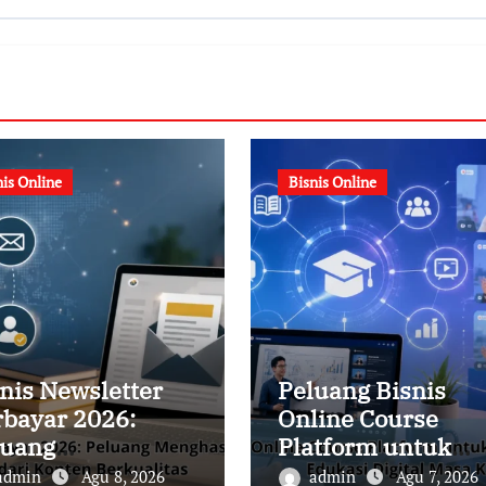
nis Online
Bisnis Online
nis Newsletter
Peluang Bisnis
rbayar 2026:
Online Course
luang
Platform untuk
nghasilkan
Membangun
admin
Agu 8, 2026
admin
Agu 7, 2026