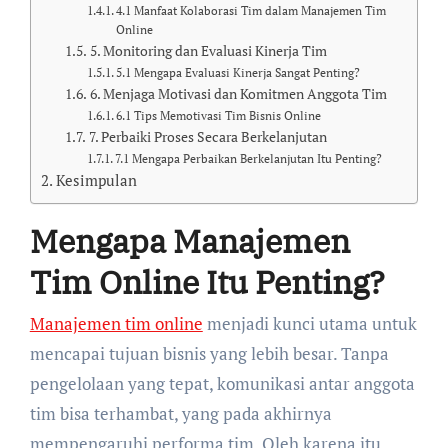
4.1 Manfaat Kolaborasi Tim dalam Manajemen Tim
Online
5. Monitoring dan Evaluasi Kinerja Tim
5.1 Mengapa Evaluasi Kinerja Sangat Penting?
6. Menjaga Motivasi dan Komitmen Anggota Tim
6.1 Tips Memotivasi Tim Bisnis Online
7. Perbaiki Proses Secara Berkelanjutan
7.1 Mengapa Perbaikan Berkelanjutan Itu Penting?
Kesimpulan
Mengapa Manajemen
Tim Online Itu Penting?
Manajemen tim online
menjadi kunci utama untuk
mencapai tujuan bisnis yang lebih besar. Tanpa
pengelolaan yang tepat, komunikasi antar anggota
tim bisa terhambat, yang pada akhirnya
mempengaruhi performa tim. Oleh karena itu,