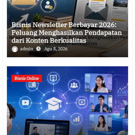
Bisnis Newsletter Berbayar 2026:
Peluang Menghasilkan Pendapatan
dari Konten Berkualitas
admin
Agu 8, 2026
Bisnis Online