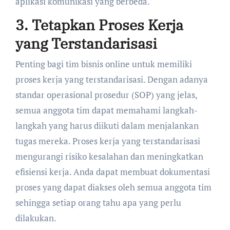
aplikasi komunikasi yang berbeda.
3. Tetapkan Proses Kerja
yang Terstandarisasi
Penting bagi tim bisnis online untuk memiliki
proses kerja yang terstandarisasi. Dengan adanya
standar operasional prosedur (SOP) yang jelas,
semua anggota tim dapat memahami langkah-
langkah yang harus diikuti dalam menjalankan
tugas mereka. Proses kerja yang terstandarisasi
mengurangi risiko kesalahan dan meningkatkan
efisiensi kerja. Anda dapat membuat dokumentasi
proses yang dapat diakses oleh semua anggota tim
sehingga setiap orang tahu apa yang perlu
dilakukan.