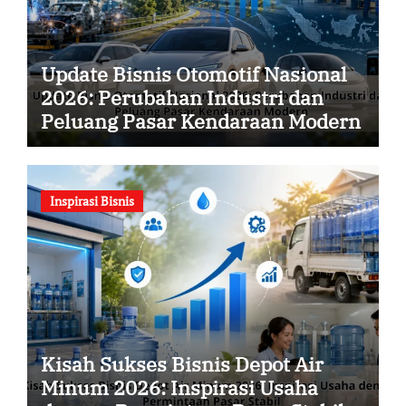
Update Bisnis Otomotif Nasional
2026: Perubahan Industri dan
Peluang Pasar Kendaraan Modern
Inspirasi Bisnis
Kisah Sukses Bisnis Depot Air
Minum 2026: Inspirasi Usaha