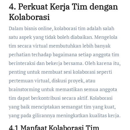
4. Perkuat Kerja Tim dengan
Kolaborasi
Dalam bisnis online, kolaborasi tim adalah salah
satu aspek yang tidak boleh diabaikan. Mengelola
tim secara virtual membutuhkan lebih banyak
perhatian terhadap bagaimana setiap anggota tim
berinteraksi dan bekerja bersama. Oleh karena itu,
penting untuk membuat sesi kolaborasi seperti
pertemuan virtual, diskusi proyek, atau
brainstorming untuk memastikan semua anggota
tim dapat berkontribusi secara aktif. Kolaborasi
yang baik menciptakan semangat tim yang kuat,
yang pada gilirannya meningkatkan kualitas kerja.
4.1 Manfaat Kolaborasi Tim