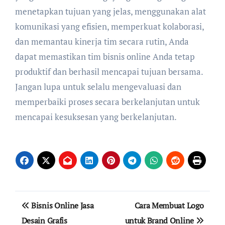
menetapkan tujuan yang jelas, menggunakan alat
komunikasi yang efisien, memperkuat kolaborasi,
dan memantau kinerja tim secara rutin, Anda
dapat memastikan tim bisnis online Anda tetap
produktif dan berhasil mencapai tujuan bersama.
Jangan lupa untuk selalu mengevaluasi dan
memperbaiki proses secara berkelanjutan untuk
mencapai kesuksesan yang berkelanjutan.
Navigasi
Bisnis Online Jasa
Cara Membuat Logo
pos
Desain Grafis
untuk Brand Online