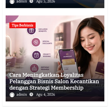
admin
Agu 5, 2026
Tips Berbisnis
Cara Meningkatkan Loyalitas
Pelanggan Bisnis Salon Kecantikan
dengan Strategi Membership
Modern
admin
Agu 4, 2026