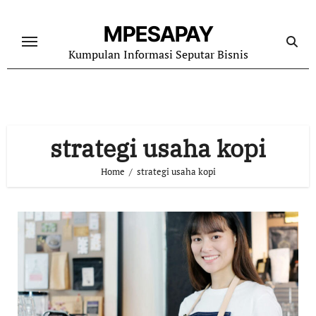
Skip
to
MPESAPAY
content
Kumpulan Informasi Seputar Bisnis
strategi usaha kopi
Home
strategi usaha kopi