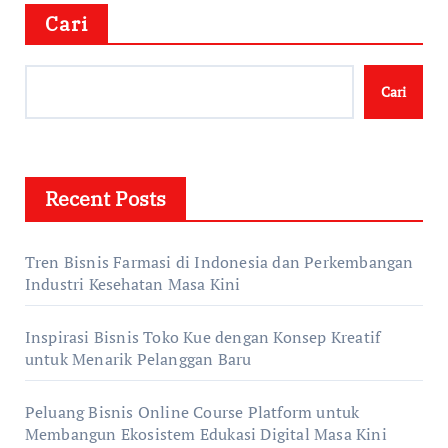
Cari
Cari
Recent Posts
Tren Bisnis Farmasi di Indonesia dan Perkembangan
Industri Kesehatan Masa Kini
Inspirasi Bisnis Toko Kue dengan Konsep Kreatif
untuk Menarik Pelanggan Baru
Peluang Bisnis Online Course Platform untuk
Membangun Ekosistem Edukasi Digital Masa Kini