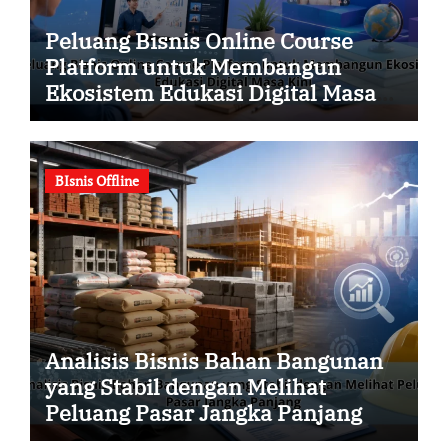
Peluang Bisnis Online Course
Platform untuk Membangun
Ekosistem Edukasi Digital Masa
Kini
BIsnis Offline
Analisis Bisnis Bahan Bangunan
yang Stabil dengan Melihat
Peluang Pasar Jangka Panjang