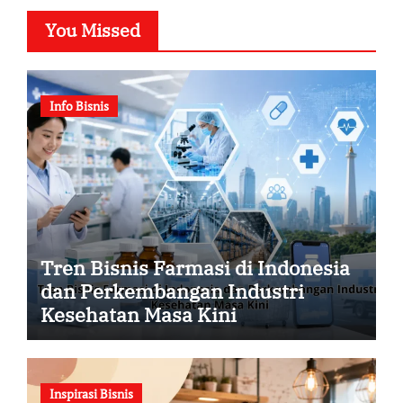
You Missed
Info Bisnis
Tren Bisnis Farmasi di Indonesia
dan Perkembangan Industri
Kesehatan Masa Kini
Inspirasi Bisnis