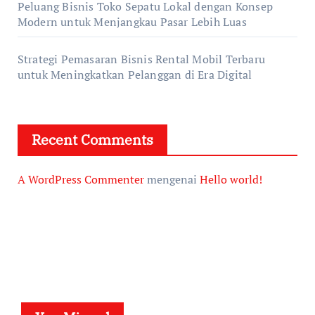
Peluang Bisnis Toko Sepatu Lokal dengan Konsep
Modern untuk Menjangkau Pasar Lebih Luas
Strategi Pemasaran Bisnis Rental Mobil Terbaru
untuk Meningkatkan Pelanggan di Era Digital
Recent Comments
A WordPress Commenter
mengenai
Hello world!