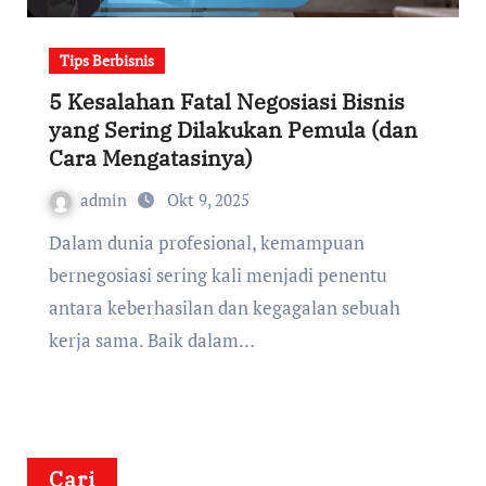
Tips Berbisnis
5 Kesalahan Fatal Negosiasi Bisnis
yang Sering Dilakukan Pemula (dan
Cara Mengatasinya)
admin
Okt 9, 2025
Dalam dunia profesional, kemampuan
bernegosiasi sering kali menjadi penentu
antara keberhasilan dan kegagalan sebuah
kerja sama. Baik dalam…
Cari