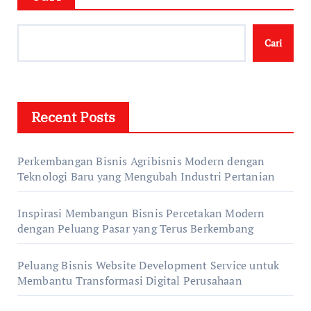
Cari
Recent Posts
Perkembangan Bisnis Agribisnis Modern dengan
Teknologi Baru yang Mengubah Industri Pertanian
Inspirasi Membangun Bisnis Percetakan Modern
dengan Peluang Pasar yang Terus Berkembang
Peluang Bisnis Website Development Service untuk
Membantu Transformasi Digital Perusahaan