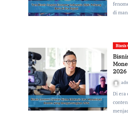
fenome
di man
Bisnis
Bisni
Mone
2026
ad
Di era digital yang semakin berkembang, menjadi
content
menjad