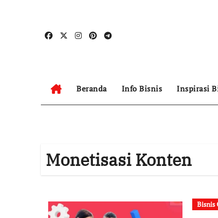
Skip
to
content
Beranda
Info Bisnis
Inspirasi B
Monetisasi Konten
Bisnis