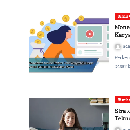
Bisnis
Monet
Karya
ad
Perkembangan teknologi digital telah membuka peluang
besar 
Bisnis
Strat
Tekno
ad