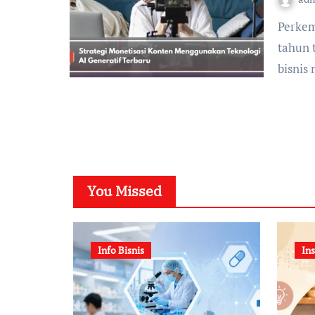
Perkembangan teknologi AI generatif dalam beberapa
tahun 
bisnis
You Missed
Info Bisnis
Ins