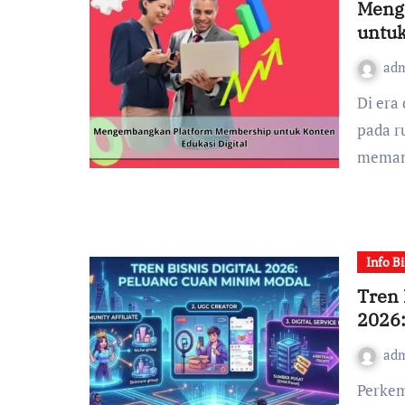
Meng
untuk
ad
Di era digital saat ini, konten edukasi tidak lagi terbatas
pada r
meman
Info Bi
Tren 
2026:
ad
Perkembangan teknologi digital telah melahirkan