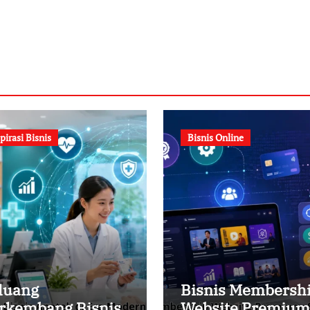
pirasi Bisnis
Bisnis Online
luang
Bisnis Membersh
rkembang Bisnis
Website Premium