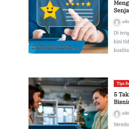
Menga
Senja
ad
Di tengah persaingan yang semakin ketat, konsumen
kini t
kualit
Tips B
5 Tak
Bisni
ad
Membangun pelanggan setia bukanlah hal yang bisa