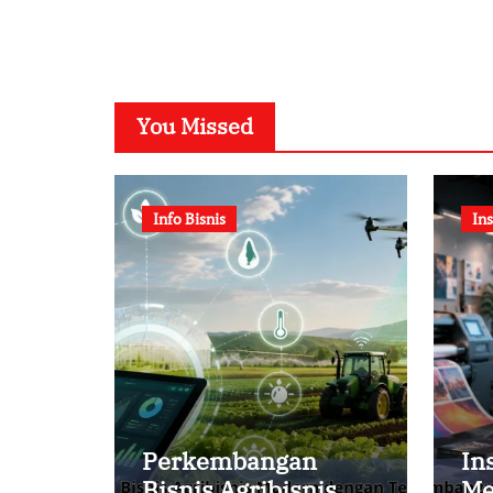
You Missed
Info Bisnis
Ins
Perkembangan
In
Bisnis Agribisnis
Me