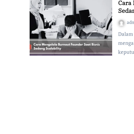
Cara 
Sedan
ad
Dalam fase scalability, sebuah bisnis sering kali
mengal
keputu