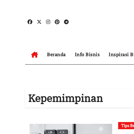
Skip
to
content
Beranda
Info Bisnis
Inspirasi B
Kepemimpinan
Tips B