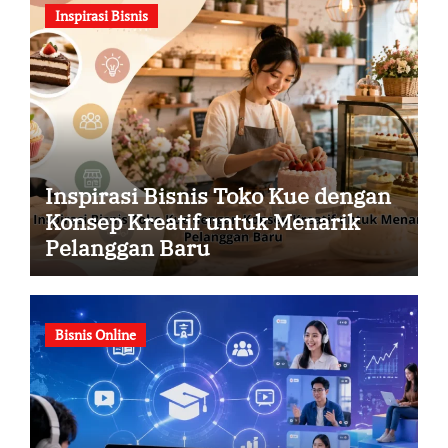
Inspirasi Bisnis
Inspirasi Bisnis Toko Kue dengan
Konsep Kreatif untuk Menarik
Pelanggan Baru
Bisnis Online