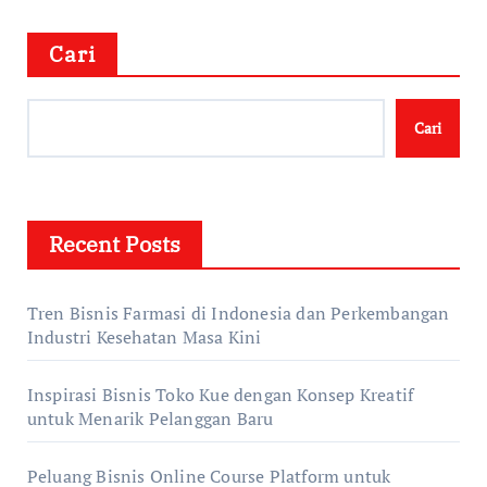
Cari
Cari
Recent Posts
Tren Bisnis Farmasi di Indonesia dan Perkembangan
Industri Kesehatan Masa Kini
Inspirasi Bisnis Toko Kue dengan Konsep Kreatif
untuk Menarik Pelanggan Baru
Peluang Bisnis Online Course Platform untuk