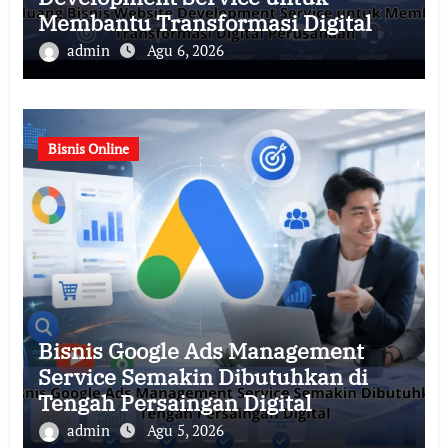
Membantu Transformasi Digital
Perusahaan
admin
Agu 6, 2026
Bisnis Online
Bisnis Google Ads Management
Service Semakin Dibutuhkan di
Tengah Persaingan Digital
admin
Agu 5, 2026