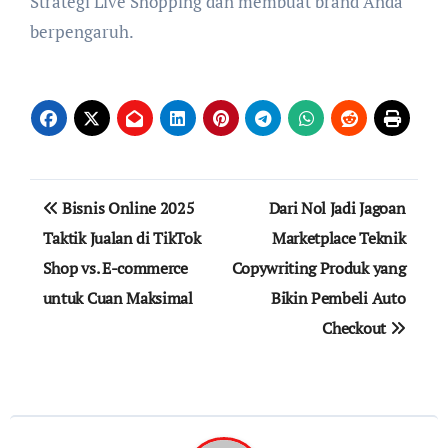
Strategi Live Shopping dan membuat brand Anda
berpengaruh.
Navigasi
Bisnis Online 2025
Dari Nol Jadi Jagoan
pos
Taktik Jualan di TikTok
Marketplace Teknik
Shop vs. E-commerce
Copywriting Produk yang
untuk Cuan Maksimal
Bikin Pembeli Auto
Checkout