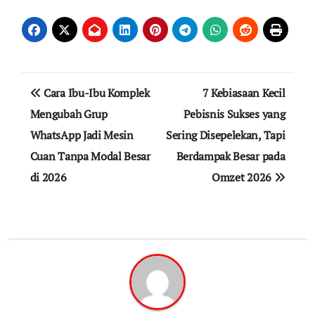
Navigasi
Cara Ibu-Ibu Komplek
7 Kebiasaan Kecil
pos
Mengubah Grup
Pebisnis Sukses yang
WhatsApp Jadi Mesin
Sering Disepelekan, Tapi
Cuan Tanpa Modal Besar
Berdampak Besar pada
di 2026
Omzet 2026