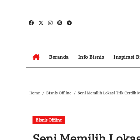
Skip
to
content
Beranda
Info Bisnis
Inspirasi B
Home
BIsnis Offline
Seni Memilih Lokasi Trik Cerdi
BIsnis Offline
Seni Memilih Loka