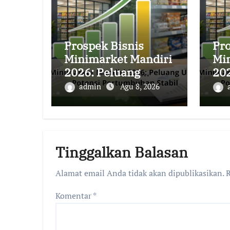
Prospek Bisnis
Pro
Minimarket Mandiri
Mi
2026: Peluang
20
Usaha Lokal dengan
Us
admin
Agu 8, 2026
Potensi
Pot
Pertumbuhan Stabil
Pe
Tinggalkan Balasan
Alamat email Anda tidak akan dipublikasikan.
R
Komentar
*