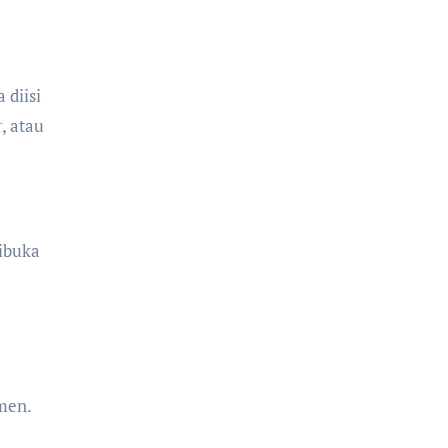
 diisi
, atau
dibuka
umen.