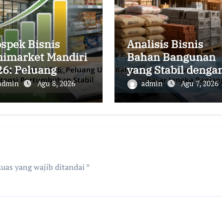
spek Bisnis
Analisis Bisnis
nimarket Mandiri
Bahan Bangunan
26: Peluang
yang Stabil denga
aha Lokal dengan
Melihat Peluang
admin
Agu 8, 2026
admin
Agu 7, 2026
ensi
Pasar Jangka
rtumbuhan Stabil
Panjang
uas yang wajib ditandai
*