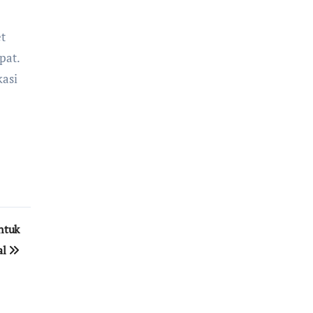
t
pat.
kasi
untuk
al