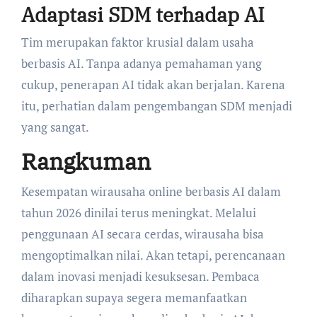
Adaptasi SDM terhadap AI
Tim merupakan faktor krusial dalam usaha
berbasis AI. Tanpa adanya pemahaman yang
cukup, penerapan AI tidak akan berjalan. Karena
itu, perhatian dalam pengembangan SDM menjadi
yang sangat.
Rangkuman
Kesempatan wirausaha online berbasis AI dalam
tahun 2026 dinilai terus meningkat. Melalui
penggunaan AI secara cerdas, wirausaha bisa
mengoptimalkan nilai. Akan tetapi, perencanaan
dalam inovasi menjadi kesuksesan. Pembaca
diharapkan supaya segera memanfaatkan