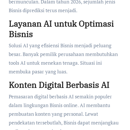
bermunculan. Dalam tahun 2026, sejumlah jenis
Bisnis diprediksi terus menjadi.
Layanan AI untuk Optimasi
Bisnis
Solusi AI yang efisiensi Bisnis menjadi peluang
besar. Banyak pemilik perusahaan membutuhkan
tools AI untuk menekan tenaga. Situasi ini
membuka pasar yang luas.
Konten Digital Berbasis AI
Pemasaran digital berbasis AI semakin populer
dalam lingkungan Bisnis online. AI membantu
pembuatan konten yang personal. Lewat
pendekatan tersebutlah, Bisnis dapat menjangkau