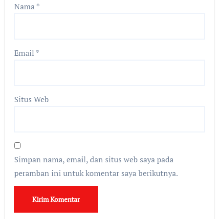
Nama
*
Email
*
Situs Web
Simpan nama, email, dan situs web saya pada
peramban ini untuk komentar saya berikutnya.