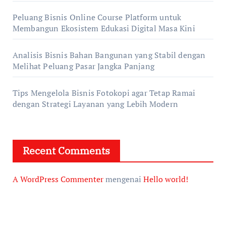
Peluang Bisnis Online Course Platform untuk
Membangun Ekosistem Edukasi Digital Masa Kini
Analisis Bisnis Bahan Bangunan yang Stabil dengan
Melihat Peluang Pasar Jangka Panjang
Tips Mengelola Bisnis Fotokopi agar Tetap Ramai
dengan Strategi Layanan yang Lebih Modern
Recent Comments
A WordPress Commenter
mengenai
Hello world!