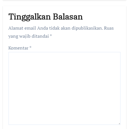
Tinggalkan Balasan
Alamat email Anda tidak akan dipublikasikan.
Ruas
yang wajib ditandai
*
Komentar
*