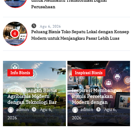
untuk Membantu Transformasi Digital
Perusahaan
Agu 6, 2026
Peluang Bisnis Toko Sepatu Lokal dengan Konsep
4
Modern untuk Menjangkau Pasar Lebih Luas
Info Bisnis
Inspirasi Bisnis
Perkembangan Bisnis
Inspirasi Membangun
Agribisnis Modern
Bisnis Percetakan
dengan Teknologi Baru
Modern dengan
yang Mengubah
Peluang Pasar yang
admin
Agu 6,
admin
Agu 6,
Industri Pertanian
Terus Berkembang
2026
2026