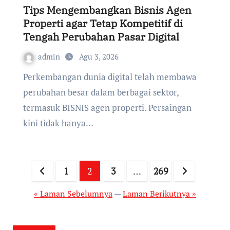
Tips Mengembangkan Bisnis Agen
Properti agar Tetap Kompetitif di
Tengah Perubahan Pasar Digital
admin
Agu 3, 2026
Perkembangan dunia digital telah membawa
perubahan besar dalam berbagai sektor,
termasuk BISNIS agen properti. Persaingan
kini tidak hanya…
Paginasi
1
2
3
…
269
pos
« Laman Sebelumnya
—
Laman Berikutnya »