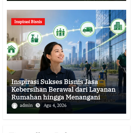
Inspirasi Bisnis
Inspirasi Sukses Bisnis Jasa
Kebersihan Berawal dari Layanan
Rumahan hingga Menangani
Proyek Besar
admin
Agu 4, 2026