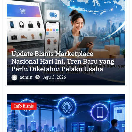
Update Bisnis Marketplace
Nasional Hari Ini, Tren Baru yang
Perlu Diketahui Pelaku Usaha
admin
Agu 5, 2026
Info Bisnis