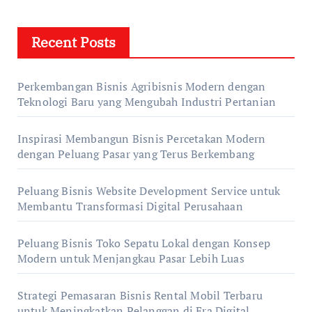
Recent Posts
Perkembangan Bisnis Agribisnis Modern dengan
Teknologi Baru yang Mengubah Industri Pertanian
Inspirasi Membangun Bisnis Percetakan Modern
dengan Peluang Pasar yang Terus Berkembang
Peluang Bisnis Website Development Service untuk
Membantu Transformasi Digital Perusahaan
Peluang Bisnis Toko Sepatu Lokal dengan Konsep
Modern untuk Menjangkau Pasar Lebih Luas
Strategi Pemasaran Bisnis Rental Mobil Terbaru
untuk Meningkatkan Pelanggan di Era Digital