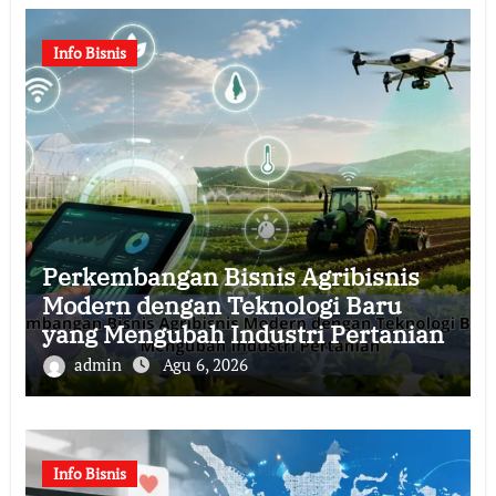
Info Bisnis
Perkembangan Bisnis Agribisnis
Modern dengan Teknologi Baru
yang Mengubah Industri Pertanian
admin
Agu 6, 2026
Info Bisnis