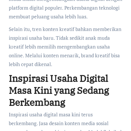
platform digital populer. Perkembangan teknologi
membuat peluang usaha lebih luas.
Selain itu, tren konten kreatif bahkan memberikan
inspirasi usaha baru. Tidak sedikit anak muda
kreatif lebih memilih mengembangkan usaha
online. Melalui konten menarik, brand kreatif bisa
lebih cepat dikenal.
Inspirasi Usaha Digital
Masa Kini yang Sedang
Berkembang
Inspirasi usaha digital masa kini terus
berkembang. Jasa desain konten media sosial