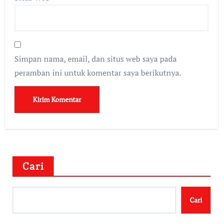
Simpan nama, email, dan situs web saya pada
peramban ini untuk komentar saya berikutnya.
Cari
Cari