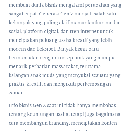
membuat dunia bisnis mengalami perubahan yang
sangat cepat. Generasi Gen Z menjadi salah satu
kelompok yang paling aktif memanfaatkan media
sosial, platform digital, dan tren internet untuk
menciptakan peluang usaha kreatif yang lebih
modern dan fleksibel. Banyak bisnis baru
bermunculan dengan konsep unik yang mampu
menarik perhatian masyarakat, terutama
kalangan anak muda yang menyukai sesuatu yang
praktis, kreatif, dan mengikuti perkembangan
zaman.
Info bisnis Gen Z saat ini tidak hanya membahas
tentang keuntungan usaha, tetapi juga bagaimana
cara membangun branding, menciptakan konten