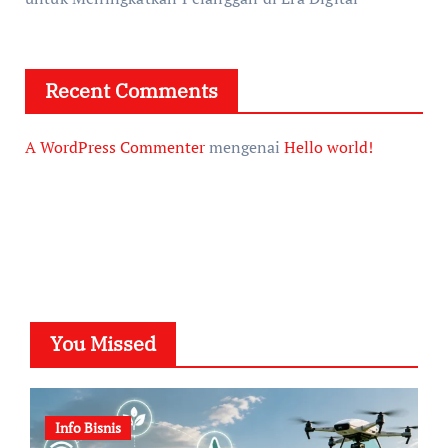
Recent Comments
A WordPress Commenter
mengenai
Hello world!
You Missed
Info Bisnis