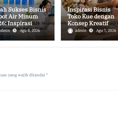
ah Sukses Bisnis
Inspirasi Bisnis
pot Air Minum
Toko Kue dengan
6: Inspirasi
Konsep Kreatif
aha dengan
untuk Menarik
admin
Agu 8, 2026
admin
Agu 7, 2026
rmintaan Pasar
Pelanggan Baru
bil
uas yang wajib ditandai
*