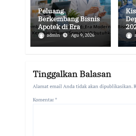
Peluang
Kis
Berkembang Bisnis
De
Apotek di Era
202
Modern dengan
Us
admin
Agu 9, 2026
Layanan Kesehatan
Pe
yang Semakin
Sta
Dibutuhkan
Tinggalkan Balasan
Alamat email Anda tidak akan dipublikasikan.
R
Komentar
*