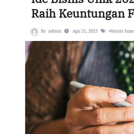
Raih Keuntungan F
By
admin
Agu 21, 2025
#
bisnis ho