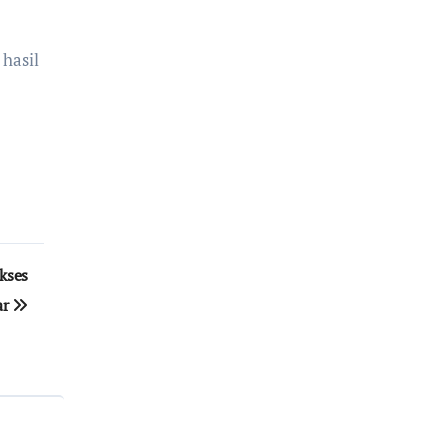
hasil
ukses
ar