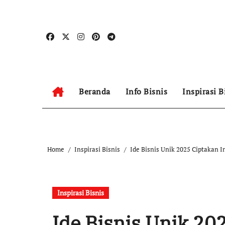
Skip
to
content
Beranda
Info Bisnis
Inspirasi B
Home
Inspirasi Bisnis
Ide Bisnis Unik 2025 Ciptakan I
Inspirasi Bisnis
Ide Bisnis Unik 20