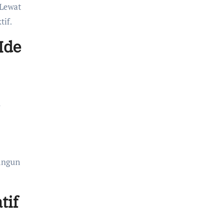
 Lewat
tif.
Ide
n
bangun
tif