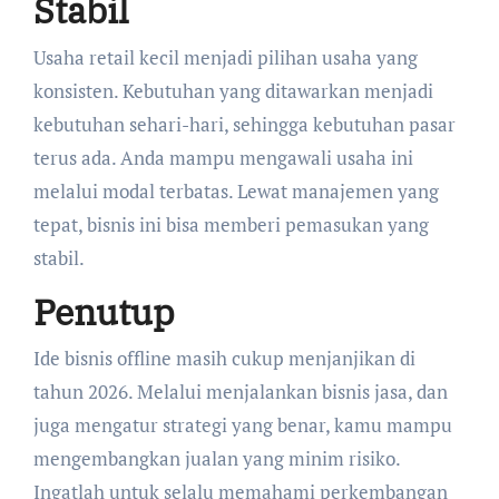
Stabil
Usaha retail kecil menjadi pilihan usaha yang
konsisten. Kebutuhan yang ditawarkan menjadi
kebutuhan sehari-hari, sehingga kebutuhan pasar
terus ada. Anda mampu mengawali usaha ini
melalui modal terbatas. Lewat manajemen yang
tepat, bisnis ini bisa memberi pemasukan yang
stabil.
Penutup
Ide bisnis offline masih cukup menjanjikan di
tahun 2026. Melalui menjalankan bisnis jasa, dan
juga mengatur strategi yang benar, kamu mampu
mengembangkan jualan yang minim risiko.
Ingatlah untuk selalu memahami perkembangan