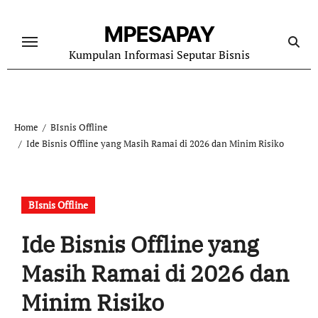
Skip
to
MPESAPAY
content
Kumpulan Informasi Seputar Bisnis
Home
BIsnis Offline
Ide Bisnis Offline yang Masih Ramai di 2026 dan Minim Risiko
BIsnis Offline
Ide Bisnis Offline yang
Masih Ramai di 2026 dan
Minim Risiko