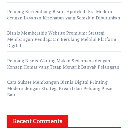
Peluang Berkembang Bisnis Apotek di Era Modern
dengan Layanan Kesehatan yang Semakin Dibutuhkan
Bisnis Membership Website Premium: Strategi
Membangun Pendapatan Berulang Melalui Platform
Digital
Peluang Bisnis Warung Makan Sederhana dengan
Konsep Hemat yang Tetap Menarik Banyak Pelanggan
Cara Sukses Membangun Bisnis Digital Printing
Modern dengan Strategi Kreatif dan Peluang Pasar
Baru
Recent Comments