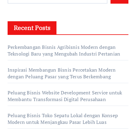
Recent Posts
Perkembangan Bisnis Agribisnis Modern dengan
Teknologi Baru yang Mengubah Industri Pertanian
Inspirasi Membangun Bisnis Percetakan Modern
dengan Peluang Pasar yang Terus Berkembang
Peluang Bisnis Website Development Service untuk
Membantu Transformasi Digital Perusahaan
Peluang Bisnis Toko Sepatu Lokal dengan Konsep
Modern untuk Menjangkau Pasar Lebih Luas