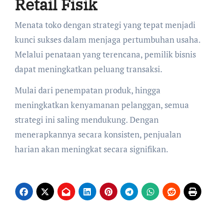
Retail Fisik
Menata toko dengan strategi yang tepat menjadi
kunci sukses dalam menjaga pertumbuhan usaha.
Melalui penataan yang terencana, pemilik bisnis
dapat meningkatkan peluang transaksi.
Mulai dari penempatan produk, hingga
meningkatkan kenyamanan pelanggan, semua
strategi ini saling mendukung. Dengan
menerapkannya secara konsisten, penjualan
harian akan meningkat secara signifikan.