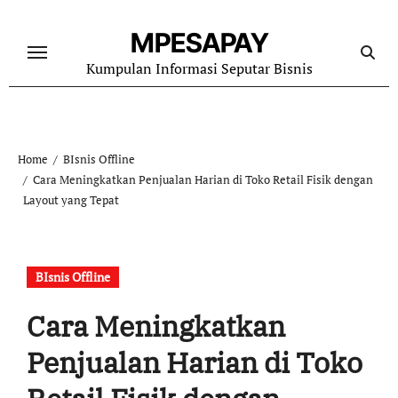
Skip
to
MPESAPAY
content
Kumpulan Informasi Seputar Bisnis
Home
BIsnis Offline
Cara Meningkatkan Penjualan Harian di Toko Retail Fisik dengan
Layout yang Tepat
BIsnis Offline
Cara Meningkatkan
Penjualan Harian di Toko