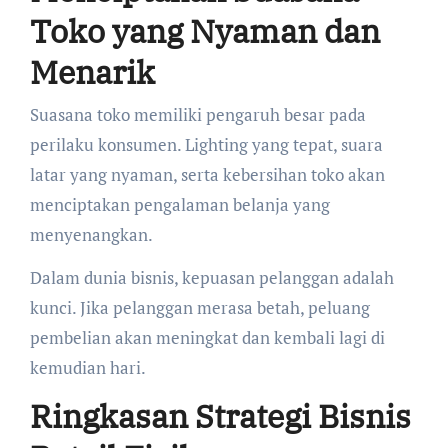
Toko yang Nyaman dan
Menarik
Suasana toko memiliki pengaruh besar pada
perilaku konsumen. Lighting yang tepat, suara
latar yang nyaman, serta kebersihan toko akan
menciptakan pengalaman belanja yang
menyenangkan.
Dalam dunia bisnis, kepuasan pelanggan adalah
kunci. Jika pelanggan merasa betah, peluang
pembelian akan meningkat dan kembali lagi di
kemudian hari.
Ringkasan Strategi Bisnis