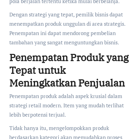
pola berjalan tertentu ketika mulai berbelanja.
Dengan strategi yang tepat, pemilik bisnis dapat
menempatkan produk unggulan di area strategis.
Penempatan ini dapat mendorong pembelian
tambahan yang sangat menguntungkan bisnis.
Penempatan Produk yang
Tepat untuk
Meningkatkan Penjualan
Penempatan produk adalah aspek krusial dalam
strategi retail modern. Item yang mudah terlihat
lebih berpotensi terjual.
Tidak hanya itu, mengelompokkan produk
berdasarkan kategori akan memudahkan proses