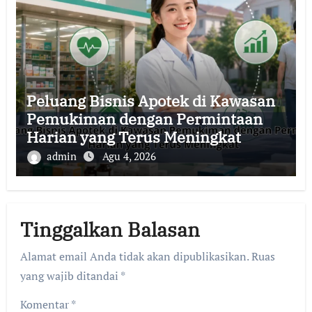
Peluang Bisnis Apotek di Kawasan
Pemukiman dengan Permintaan
Harian yang Terus Meningkat
admin
Agu 4, 2026
Tinggalkan Balasan
Alamat email Anda tidak akan dipublikasikan.
Ruas
yang wajib ditandai
*
Komentar
*