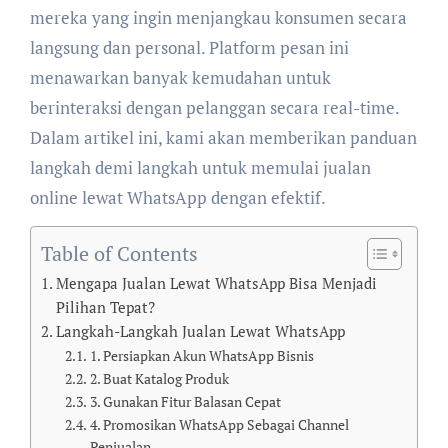
mereka yang ingin menjangkau konsumen secara
langsung dan personal. Platform pesan ini
menawarkan banyak kemudahan untuk
berinteraksi dengan pelanggan secara real-time.
Dalam artikel ini, kami akan memberikan panduan
langkah demi langkah untuk memulai jualan
online lewat WhatsApp dengan efektif.
Table of Contents
Mengapa Jualan Lewat WhatsApp Bisa Menjadi
Pilihan Tepat?
Langkah-Langkah Jualan Lewat WhatsApp
1. Persiapkan Akun WhatsApp Bisnis
2. Buat Katalog Produk
3. Gunakan Fitur Balasan Cepat
4. Promosikan WhatsApp Sebagai Channel
Penjualan