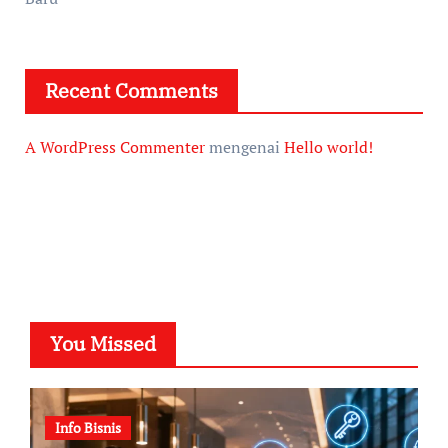
Recent Comments
A WordPress Commenter
mengenai
Hello world!
You Missed
Info Bisnis