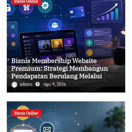
Bisnis Online
Bisnis Membership Website
Premium: Strategi Membangun
Pendapatan Berulang Melalui
Platform Digital
admin
Agu 9, 2026
Bisnis Online