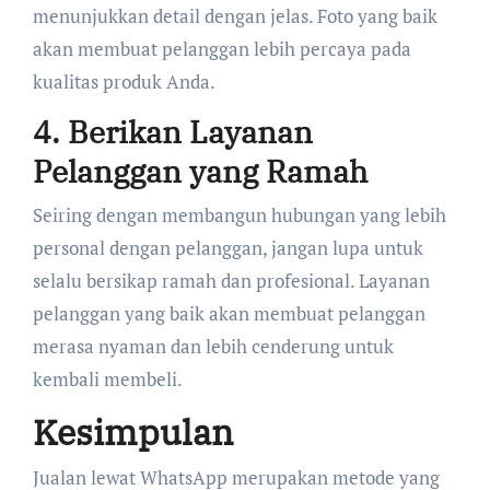
menunjukkan detail dengan jelas. Foto yang baik
akan membuat pelanggan lebih percaya pada
kualitas produk Anda.
4. Berikan Layanan
Pelanggan yang Ramah
Seiring dengan membangun hubungan yang lebih
personal dengan pelanggan, jangan lupa untuk
selalu bersikap ramah dan profesional. Layanan
pelanggan yang baik akan membuat pelanggan
merasa nyaman dan lebih cenderung untuk
kembali membeli.
Kesimpulan
Jualan lewat WhatsApp merupakan metode yang