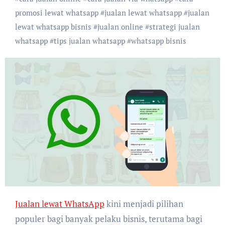
promosi lewat whatsapp
#
jualan lewat whatsapp
#
jualan
lewat whatsapp bisnis
#
jualan online
#
strategi jualan
whatsapp
#
tips jualan whatsapp
#
whatsapp bisnis
Jualan lewat WhatsApp
kini menjadi pilihan
populer bagi banyak pelaku bisnis, terutama bagi