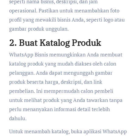
seperti nama bisnis, deskripsi, dan jam
operasional. Pastikan untuk menambahkan foto
profil yang mewakili bisnis Anda, seperti logo atau
gambar produk unggulan.
2. Buat Katalog Produk
WhatsApp Bisnis memungkinkan Anda membuat
katalog produk yang mudah diakses oleh calon
pelanggan. Anda dapat mengunggah gambar
produk beserta harga, deskripsi, dan link
pembelian. Ini mempermudah calon pembeli
untuk melihat produk yang Anda tawarkan tanpa
perlu menanyakan informasi detail terlebih
dahulu.
Untuk menambah katalog, buka aplikasi WhatsApp