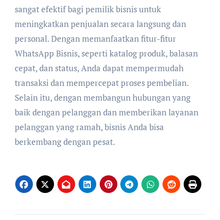
sangat efektif bagi pemilik bisnis untuk
meningkatkan penjualan secara langsung dan
personal. Dengan memanfaatkan fitur-fitur
WhatsApp Bisnis, seperti katalog produk, balasan
cepat, dan status, Anda dapat mempermudah
transaksi dan mempercepat proses pembelian.
Selain itu, dengan membangun hubungan yang
baik dengan pelanggan dan memberikan layanan
pelanggan yang ramah, bisnis Anda bisa
berkembang dengan pesat.