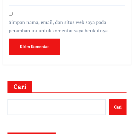
Simpan nama, email, dan situs web saya pada
peramban ini untuk komentar saya berikutnya.
Cari
Cari