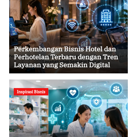
Perkembangan Bisnis Hotel dan
Perhotelan Terbaru dengan Tren
Layanan yang Semakin Digital
Inspirasi Bisnis