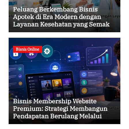
Peluang Berkembang Bisnis
Apotek di Era Modern dengan
Layanan Kesehatan yang Semakin
Dibutuhkan
Bisnis Online
Bisnis Membership Website
Premium: Strategi Membangun
Pendapatan Berulang Melalui
Platform Digital