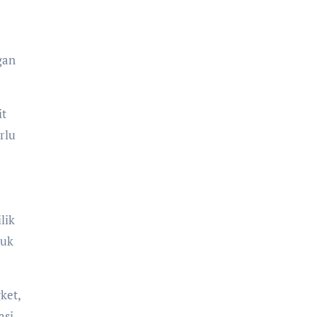
gan
it
rlu
lik
duk
ket,
asi