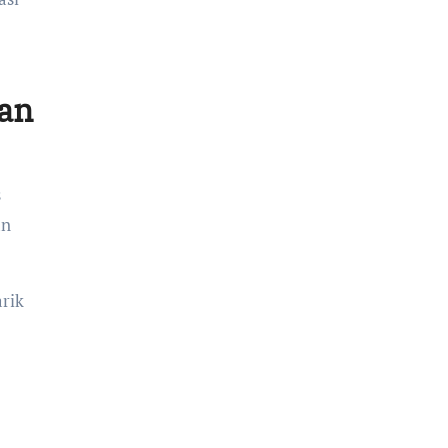
tan
s
an
arik