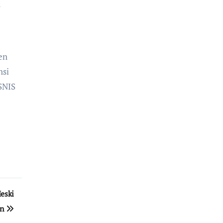
n
en
nsi
SNIS
eski
an