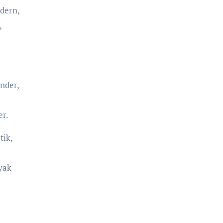
odern,
,
nder,
er.
tik,
yak