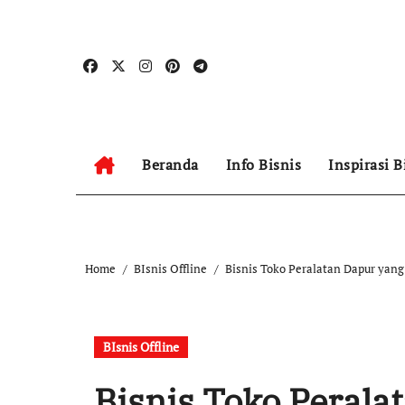
Skip
to
content
Beranda
Info Bisnis
Inspirasi B
Home
BIsnis Offline
Bisnis Toko Peralatan Dapur yang
BIsnis Offline
Bisnis Toko Perala