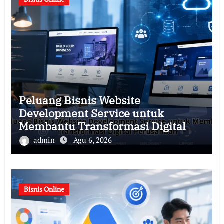
Peluang Bisnis Website
Development Service untuk
Membantu Transformasi Digital
Perusahaan
admin
Agu 6, 2026
Bisnis Online