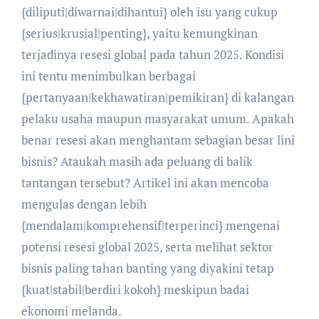
{diliputi|diwarnai|dihantui} oleh isu yang cukup
{serius|krusial|penting}, yaitu kemungkinan
terjadinya resesi global pada tahun 2025. Kondisi
ini tentu menimbulkan berbagai
{pertanyaan|kekhawatiran|pemikiran} di kalangan
pelaku usaha maupun masyarakat umum. Apakah
benar resesi akan menghantam sebagian besar lini
bisnis? Ataukah masih ada peluang di balik
tantangan tersebut? Artikel ini akan mencoba
mengulas dengan lebih
{mendalam|komprehensif|terperinci} mengenai
potensi resesi global 2025, serta melihat sektor
bisnis paling tahan banting yang diyakini tetap
{kuat|stabil|berdiri kokoh} meskipun badai
ekonomi melanda.