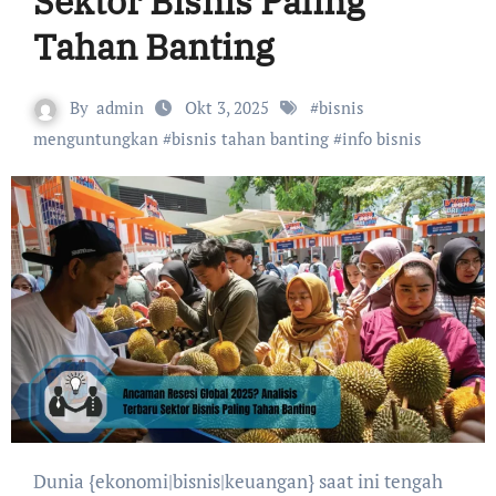
Sektor Bisnis Paling
Tahan Banting
By
admin
Okt 3, 2025
#
bisnis
menguntungkan
#
bisnis tahan banting
#
info bisnis
Dunia {ekonomi|bisnis|keuangan} saat ini tengah