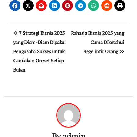
Navigasi
7 Strategi Bisnis 2025
Rahasia Bisnis 2025 yang
pos
yang Diam-Diam Dipakai
Cuma Diketahui
Pengusaha Sukses untuk
Segelintir Orang
Gandakan Omzet Setiap
Bulan
By
admin