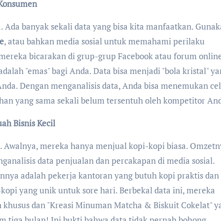
 Konsumen
a. Ada banyak sekali data yang bisa kita manfaatkan. Guna
ne
, atau bahkan media sosial untuk memahami perilaku
mereka bicarakan di grup-grup Facebook atau forum online
alah "emas" bagi Anda. Data bisa menjadi "bola kristal" y
nda. Dengan menganalisis data, Anda bisa menemukan cel
uhan yang sama sekali belum tersentuh oleh kompetitor An
h Bisnis Kecil
il. Awalnya, mereka hanya menjual kopi-kopi biasa. Omzet
analisis data penjualan dan percakapan di media sosial.
a adalah pekerja kantoran yang butuh kopi praktis dan
kopi yang unik untuk sore hari. Berbekal data ini, mereka
n khusus dan "Kreasi Minuman Matcha & Biskuit Cokelat" y
 tiga bulan! Ini bukti bahwa data tidak pernah bohong.