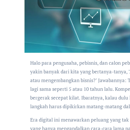
Halo para pengusaha, pebisnis, dan calon pebisnis! Apa kabar? Tahun 2025 sudah di depan mata, dan saya
yakin banyak dari kita yang bertanya-tanya
atau mengembangkan bisnis?" Jawabannya: Ten
lagi sama seperti 5 atau 10 tahun lalu. Komp
bergerak secepat kilat. Ibaratnya, kalau dulu 
langkah harus dipikirkan matang-matang dal
Era digital ini menawarkan peluang yang tak 
yang hanya mengandalkan cara-cara lama pas