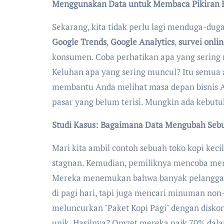
Menggunakan Data untuk Membaca Pikiran
Sekarang, kita tidak perlu lagi menduga-dug
Google Trends
,
Google Analytics
,
survei onli
konsumen. Coba perhatikan apa yang sering 
Keluhan apa yang sering muncul? Itu semua ad
membantu Anda melihat masa depan bisnis A
pasar yang belum terisi. Mungkin ada kebut
Studi Kasus: Bagaimana Data Mengubah Sebua
Mari kita ambil contoh sebuah toko kopi kec
stagnan. Kemudian, pemiliknya mencoba meng
Mereka menemukan bahwa banyak pelangganny
di pagi hari, tapi juga mencari minuman non-
meluncurkan "Paket Kopi Pagi" dengan disko
unik. Hasilnya? Omzet mereka naik 70% dalam