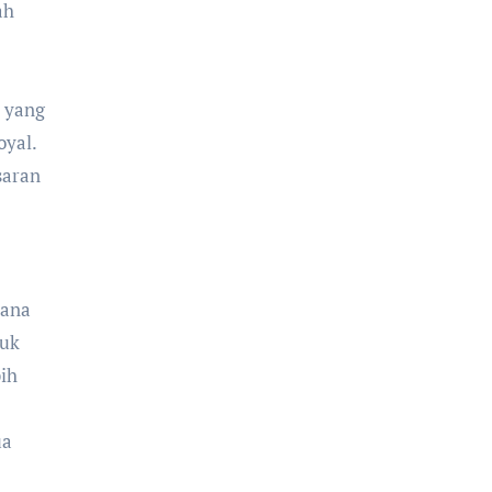
ah
u yang
oyal.
saran
mana
tuk
bih
ua