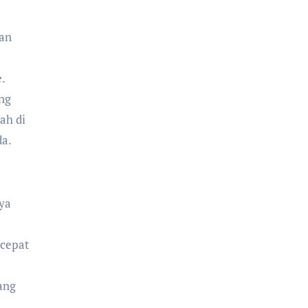
kan
.
ang
ah di
da.
nya
 cepat
ang