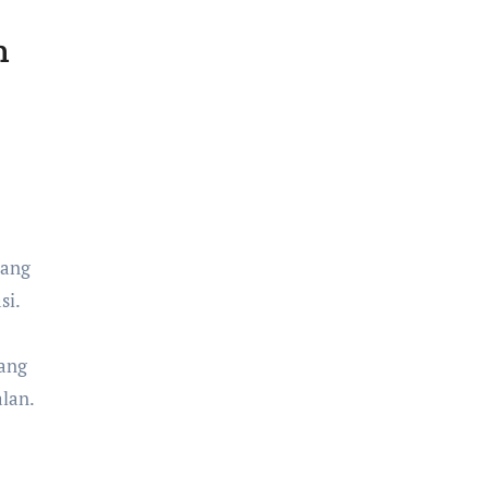
n
lang
si.
yang
lan.