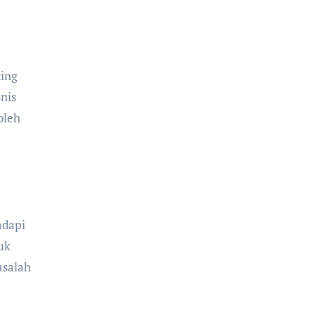
ting
nis
oleh
adapi
uk
asalah