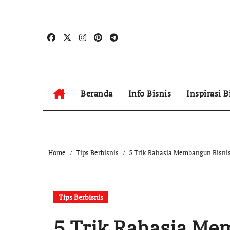
Skip
to
content
Beranda
Info Bisnis
Inspirasi B
Home
Tips Berbisnis
5 Trik Rahasia Membangun Bisnis
Tips Berbisnis
5 Trik Rahasia Me