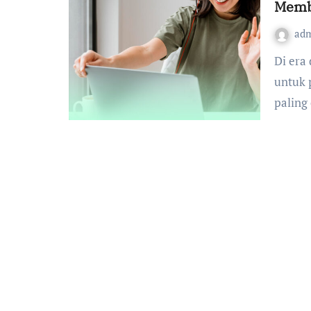
Membu
ad
Di era digital seperti sekarang, penggunaan webinar
untuk 
paling