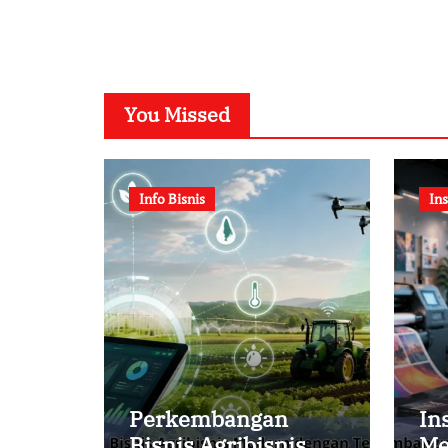
You Missed
Info Bisnis
Ins
Perkembangan
In
Bisnis Agribisnis
Me