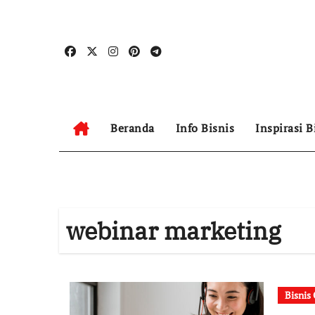
Skip
to
content
Beranda
Info Bisnis
Inspirasi B
webinar marketing
Bisnis