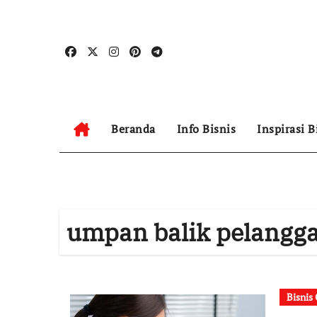
Skip
to
content
Beranda
Info Bisnis
Inspirasi B
umpan balik pelangg
Bisnis