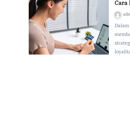
Cara
ad
Dalam dunia digital yang semakin kompetitif,
memban
strate
loyali