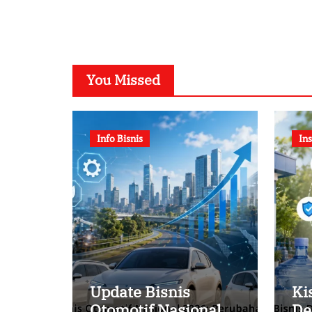
You Missed
Info Bisnis
Ins
Update Bisnis
Ki
Otomotif Nasional
De