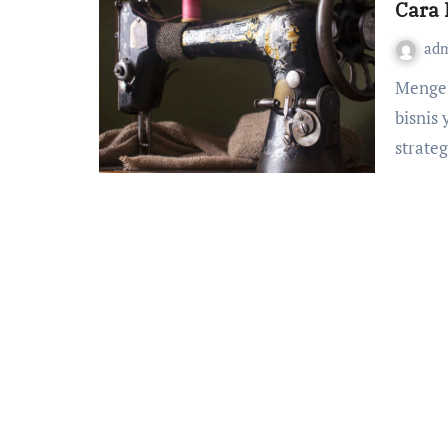
Cara 
ad
Mengelola usaha jahit rumahan bisa menjadi peluang
bisnis
strate