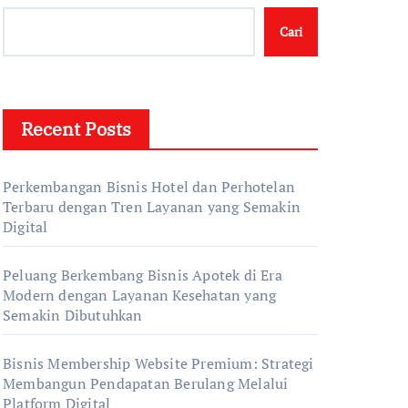
Cari
Recent Posts
Perkembangan Bisnis Hotel dan Perhotelan
Terbaru dengan Tren Layanan yang Semakin
Digital
Peluang Berkembang Bisnis Apotek di Era
Modern dengan Layanan Kesehatan yang
Semakin Dibutuhkan
Bisnis Membership Website Premium: Strategi
Membangun Pendapatan Berulang Melalui
Platform Digital