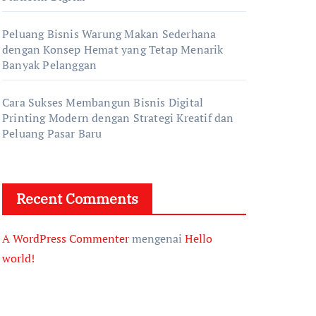
Peluang Bisnis Warung Makan Sederhana
dengan Konsep Hemat yang Tetap Menarik
Banyak Pelanggan
Cara Sukses Membangun Bisnis Digital
Printing Modern dengan Strategi Kreatif dan
Peluang Pasar Baru
Recent Comments
A WordPress Commenter
mengenai
Hello
world!