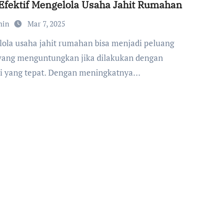
Efektif Mengelola Usaha Jahit Rumahan
min
Mar 7, 2025
 yang menguntungkan jika dilakukan dengan
gi yang tepat. Dengan meningkatnya…