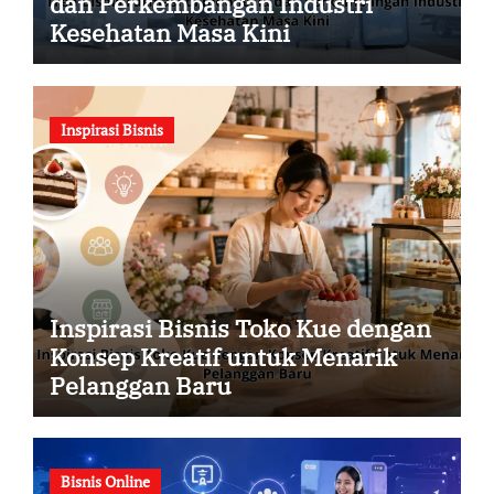
dan Perkembangan Industri
Kesehatan Masa Kini
Inspirasi Bisnis
Inspirasi Bisnis Toko Kue dengan
Konsep Kreatif untuk Menarik
Pelanggan Baru
Bisnis Online