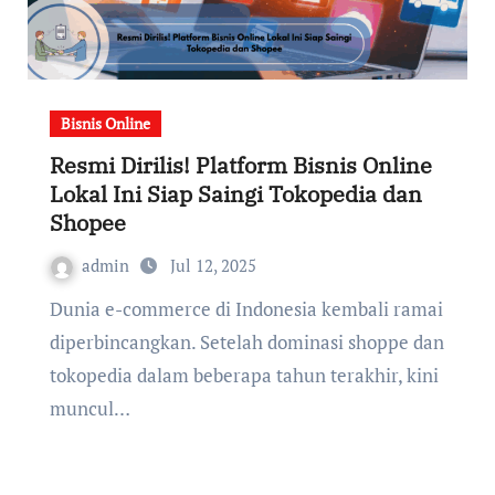
Bisnis Online
Resmi Dirilis! Platform Bisnis Online
Lokal Ini Siap Saingi Tokopedia dan
Shopee
admin
Jul 12, 2025
Dunia e-commerce di Indonesia kembali ramai
diperbincangkan. Setelah dominasi shoppe dan
tokopedia dalam beberapa tahun terakhir, kini
muncul…