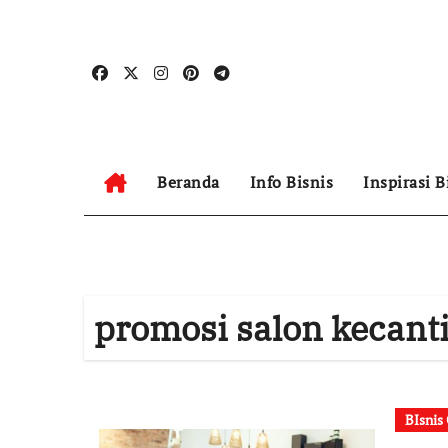
Skip
to
content
Beranda
Info Bisnis
Inspirasi B
promosi salon kecant
BIsnis 