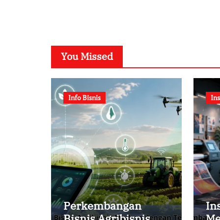
You Missed
Info Bisnis
Ins
Perkembangan
In
Bisnis Agribisnis
Me