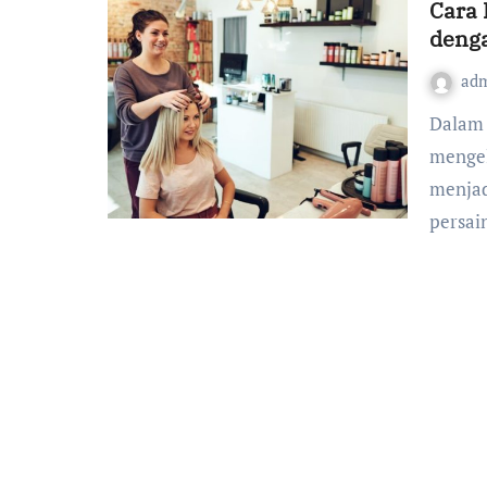
Cara 
deng
ad
Dalam industri kecantikan yang terus berkembang,
mengel
menjad
persa