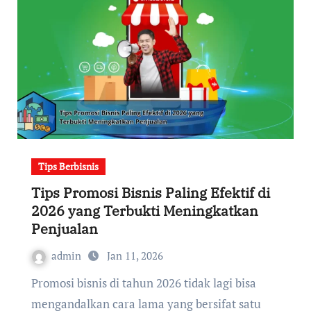
Tips Berbisnis
Tips Promosi Bisnis Paling Efektif di
2026 yang Terbukti Meningkatkan
Penjualan
admin
Jan 11, 2026
Promosi bisnis di tahun 2026 tidak lagi bisa
mengandalkan cara lama yang bersifat satu