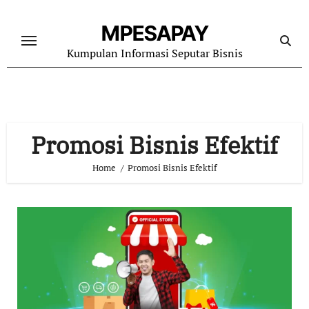
Skip
to
MPESAPAY
content
Kumpulan Informasi Seputar Bisnis
Promosi Bisnis Efektif
Home
Promosi Bisnis Efektif