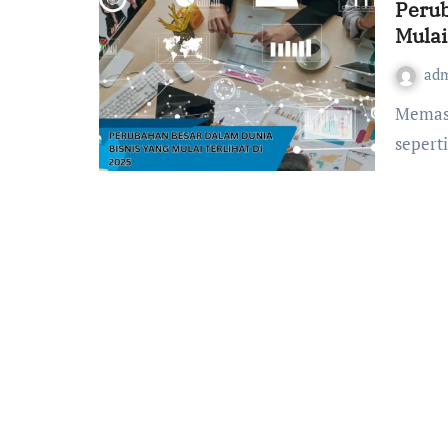
Perub
Mulai
ad
Memasuki tahun 2025, dunia Bisnis tidak lagi berjalan
sepert