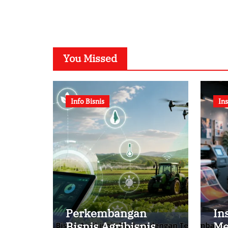
You Missed
Info Bisnis
Ins
Perkembangan
In
Bisnis Agribisnis
Me