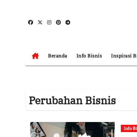
Skip
to
content
Beranda
Info Bisnis
Inspirasi B
Perubahan Bisnis
Info Bi