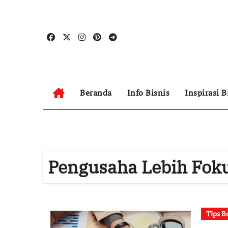
Skip
to
content
Beranda
Info Bisnis
Inspirasi B
Pengusaha Lebih Fok
Tips B