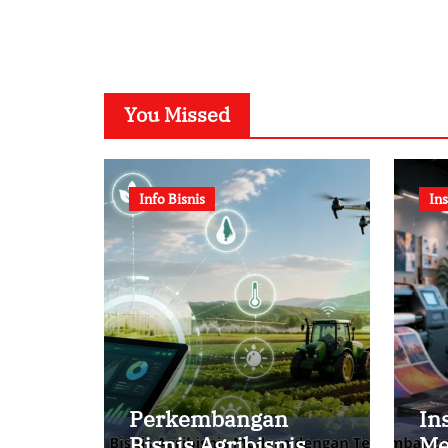
You Missed
Info Bisnis
Ins
Perkembangan
In
Bisnis Agribisnis
Me