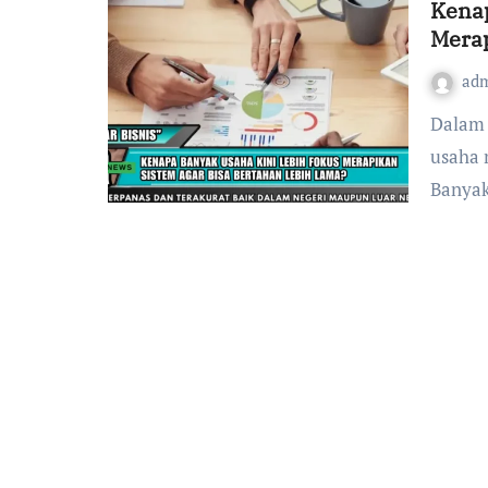
Kenap
Mera
ad
Dalam beberapa tahun terakhir, arah perkembangan
usaha 
Banyak