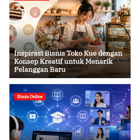
Inspirasi Bisnis Toko Kue dengan
Konsep Kreatif untuk Menarik
Pelanggan Baru
Bisnis Online