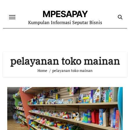
Skip
to
MPESAPAY
content
Kumpulan Informasi Seputar Bisnis
pelayanan toko mainan
Home
pelayanan toko mainan