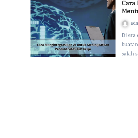
Cara 
Menin
ad
Di era digital yang terus berkembang, kecerdasan
buatan 
salah 