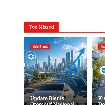
You Missed
Info Bisnis
Ins
Update Bisnis
Ki
Otomotif Nasional
De