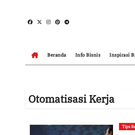
Skip
to
content
Beranda
Info Bisnis
Inspirasi B
Otomatisasi Kerja
Tips B