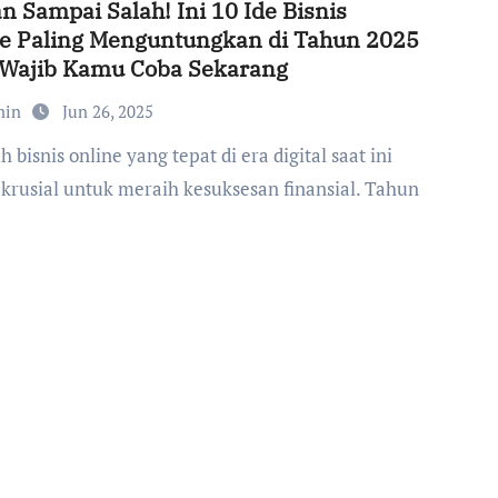
n Sampai Salah! Ini 10 Ide Bisnis
e Paling Menguntungkan di Tahun 2025
 Wajib Kamu Coba Sekarang
min
Jun 26, 2025
 krusial untuk meraih kesuksesan finansial. Tahun