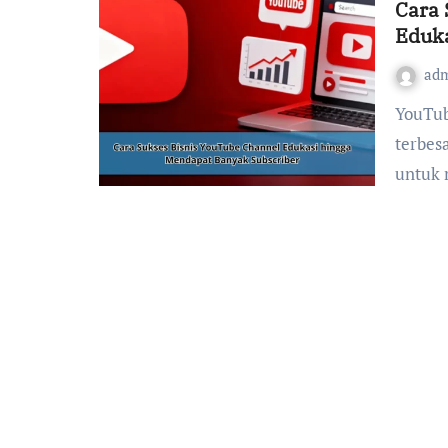
Cara 
Eduka
ad
YouTube telah menjadi salah satu platform digital
terbes
untuk