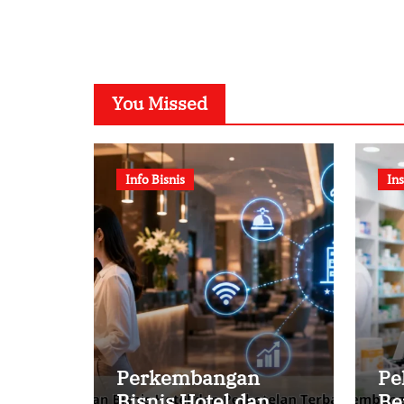
You Missed
Info Bisnis
Ins
Perkembangan
Pe
Bisnis Hotel dan
Be