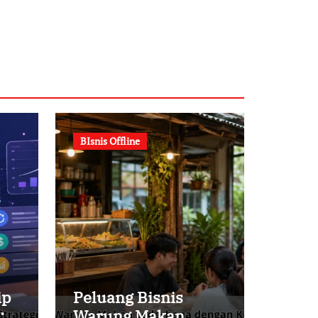
BIsnis Offline
ip
Peluang Bisnis
:
Warung Makan