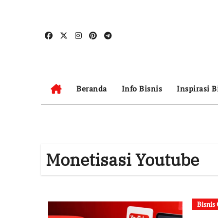
Skip
to
content
Beranda
Info Bisnis
Inspirasi B
Monetisasi Youtube
Bisnis