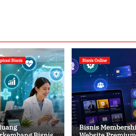
pirasi Bisnis
Bisnis Online
luang
Bisnis Membersh
rkembang Bisnis
Website Premium