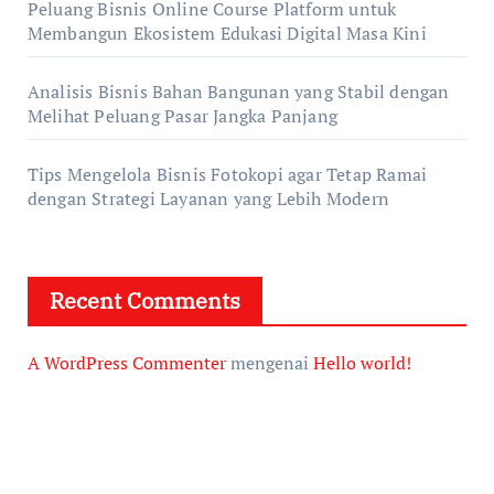
Peluang Bisnis Online Course Platform untuk
Membangun Ekosistem Edukasi Digital Masa Kini
Analisis Bisnis Bahan Bangunan yang Stabil dengan
Melihat Peluang Pasar Jangka Panjang
Tips Mengelola Bisnis Fotokopi agar Tetap Ramai
dengan Strategi Layanan yang Lebih Modern
Recent Comments
A WordPress Commenter
mengenai
Hello world!