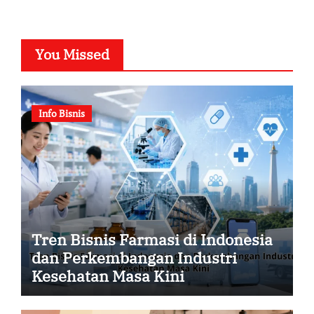
You Missed
Info Bisnis
Tren Bisnis Farmasi di Indonesia
dan Perkembangan Industri
Kesehatan Masa Kini