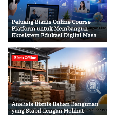
Peluang Bisnis Online Course
Platform untuk Membangun
Ekosistem Edukasi Digital Masa
Kini
BIsnis Offline
Analisis Bisnis Bahan Bangunan
yang Stabil dengan Melihat