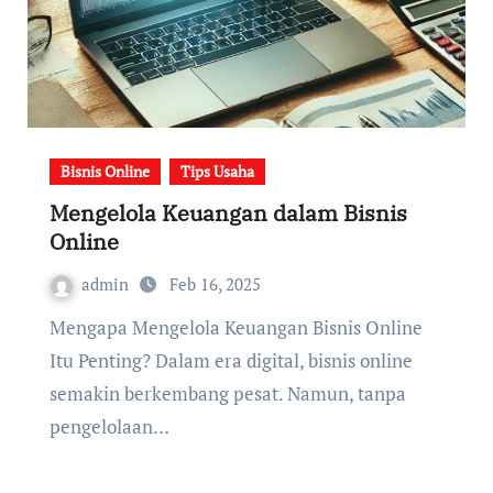
Bisnis Online
Tips Usaha
Mengelola Keuangan dalam Bisnis
Online
admin
Feb 16, 2025
Mengapa Mengelola Keuangan Bisnis Online
Itu Penting? Dalam era digital, bisnis online
semakin berkembang pesat. Namun, tanpa
pengelolaan…