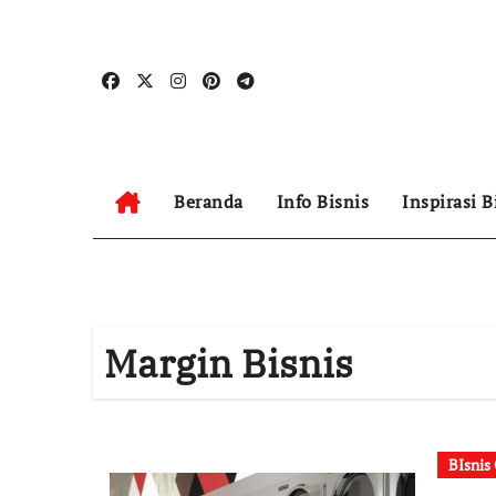
Skip
to
content
Beranda
Info Bisnis
Inspirasi B
Margin Bisnis
BIsnis 