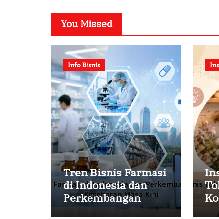
You Missed
Info Bisnis
Ins
Tren Bisnis Farmasi
In
di Indonesia dan
To
Perkembangan
Ko
Industri Kesehatan
un