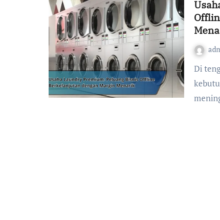
Usaha
Offli
Mena
ad
Di tengah gaya hidup modern yang semakin padat,
kebutu
mening