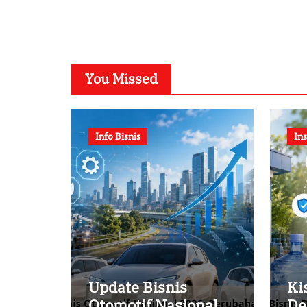
You Missed
Info Bisnis
Ins
Update Bisnis
Ki
Otomotif Nasional
De