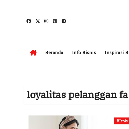
Skip
to
content
Beranda
Info Bisnis
Inspirasi B
loyalitas pelanggan f
BIsnis 