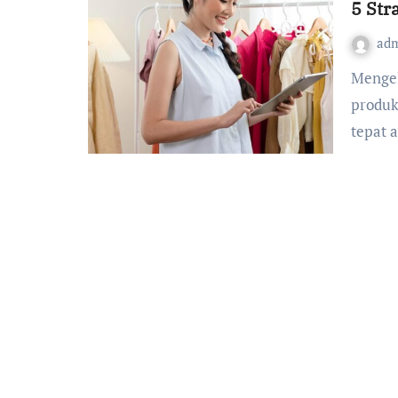
5 Str
ad
Mengelola toko pakaian bukan hanya sekadar menjual
produk
tepat 