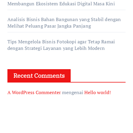
Membangun Ekosistem Edukasi Digital Masa Kini
Analisis Bisnis Bahan Bangunan yang Stabil dengan
Melihat Peluang Pasar Jangka Panjang
Tips Mengelola Bisnis Fotokopi agar Tetap Ramai
dengan Strategi Layanan yang Lebih Modern
Recent Comments
A WordPress Commenter
mengenai
Hello world!