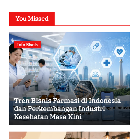
You Missed
Info Bisnis
Tren Bisnis Farmasi di Indonesia
dan Perkembangan Industri
Kesehatan Masa Kini