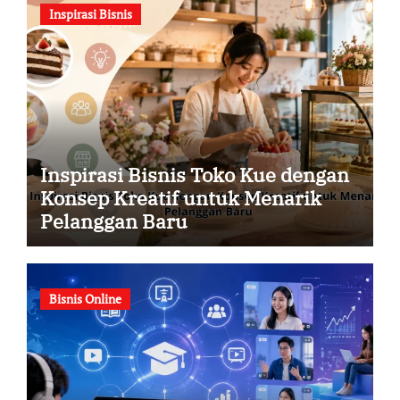
Inspirasi Bisnis
Inspirasi Bisnis Toko Kue dengan
Konsep Kreatif untuk Menarik
Pelanggan Baru
Bisnis Online