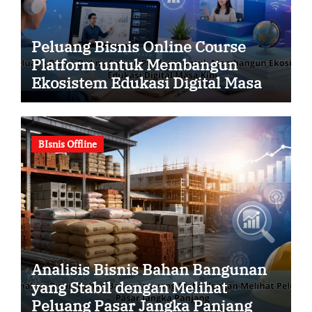
Peluang Bisnis Online Course
Platform untuk Membangun
Ekosistem Edukasi Digital Masa
Kini
BIsnis Offline
Analisis Bisnis Bahan Bangunan
yang Stabil dengan Melihat
Peluang Pasar Jangka Panjang