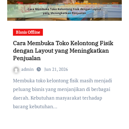
BIsnis Offline
Cara Membuka Toko Kelontong Fisik
dengan Layout yang Meningkatkan
Penjualan
admin
Jun 21, 2026
Membuka toko kelontong fisik masih menjadi
peluang bisnis yang menjanjikan di berbagai
daerah. Kebutuhan masyarakat terhadap
barang kebutuhan…