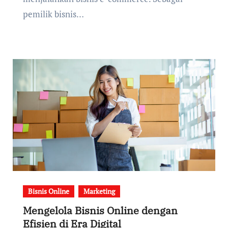
pemilik bisnis…
Bisnis Online
Marketing
Mengelola Bisnis Online dengan
Efisien di Era Digital