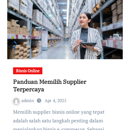
Bisnis Online
Panduan Memilih Supplier
Terpercaya
admin
Apr 4, 2025
Memilih supplier bisnis online yang tepat
adalah salah satu langkah penting dalam
menjalankan bisnis e-commerce. Sebagai