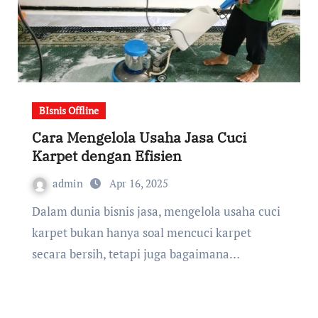
BIsnis Offline
Cara Mengelola Usaha Jasa Cuci
Karpet dengan Efisien
admin
Apr 16, 2025
Dalam dunia bisnis jasa, mengelola usaha cuci
karpet bukan hanya soal mencuci karpet
secara bersih, tetapi juga bagaimana…