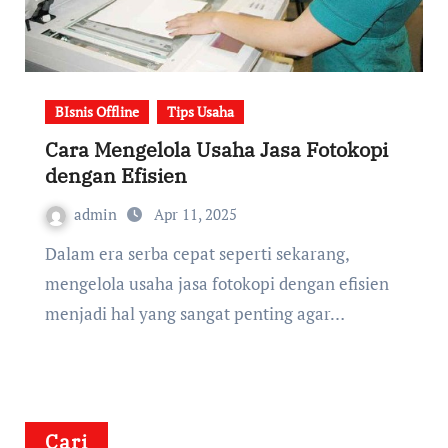
BIsnis Offline
Tips Usaha
Cara Mengelola Usaha Jasa Fotokopi
dengan Efisien
admin
Apr 11, 2025
Dalam era serba cepat seperti sekarang,
mengelola usaha jasa fotokopi dengan efisien
menjadi hal yang sangat penting agar…
Cari