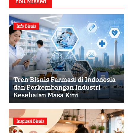
You Missed
Info Bisnis
Tren Bisnis Farmasi di Indonesia
dan Perkembangan Industri
Kesehatan Masa Kini
Inspirasi Bisnis