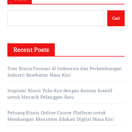
Cari
Recent Posts
Tren Bisnis Farmasi di Indonesia dan Perkembangan
Industri Kesehatan Masa Kini
Inspirasi Bisnis Toko Kue dengan Konsep Kreatif
untuk Menarik Pelanggan Baru
Peluang Bisnis Online Course Platform untuk
Membangun Ekosistem Edukasi Digital Masa Kini