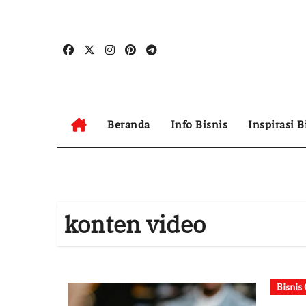
Skip
to
content
Beranda
Info Bisnis
Inspirasi B
konten video
Bisnis