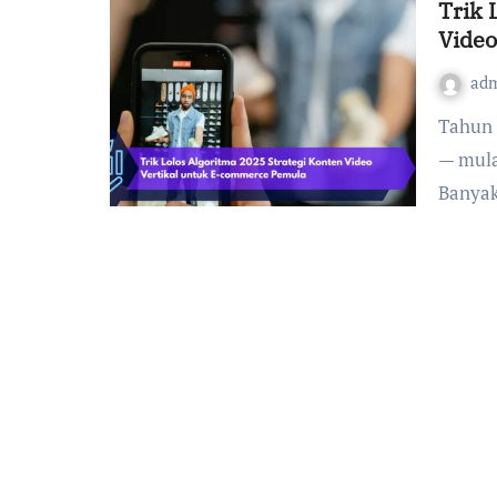
Trik 
Video
ad
Tahun 2025 menjadi era emas bagi konten video vertikal
— mula
Banya