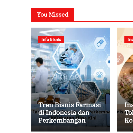
You Missed
Info Bisnis
Ins
Tren Bisnis Farmasi
In
di Indonesia dan
To
Perkembangan
Ko
Industri Kesehatan
un