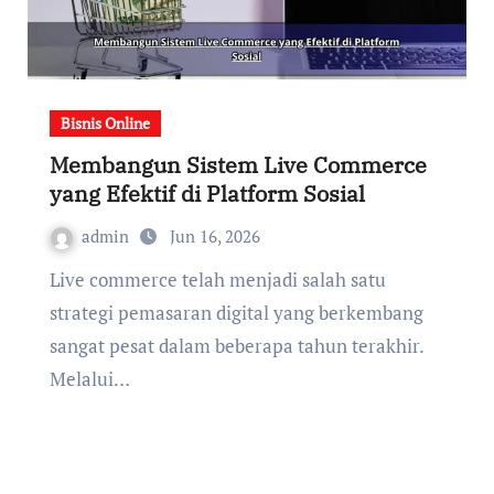
Bisnis Online
Membangun Sistem Live Commerce
yang Efektif di Platform Sosial
admin
Jun 16, 2026
Live commerce telah menjadi salah satu
strategi pemasaran digital yang berkembang
sangat pesat dalam beberapa tahun terakhir.
Melalui…