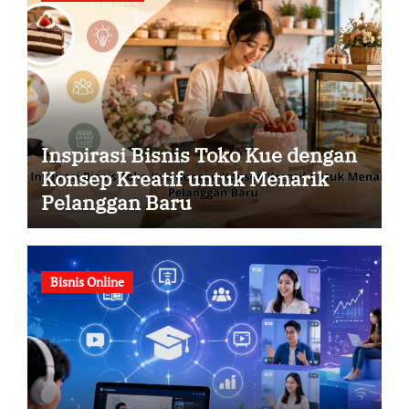
Inspirasi Bisnis Toko Kue dengan
Konsep Kreatif untuk Menarik
Pelanggan Baru
Bisnis Online