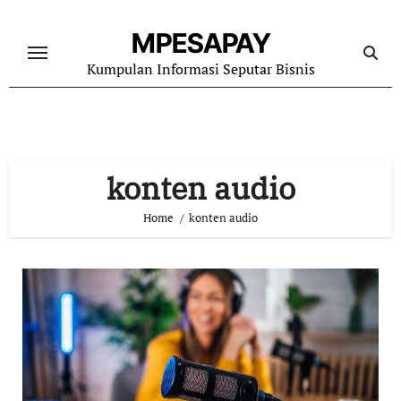
Skip
to
MPESAPAY
content
Kumpulan Informasi Seputar Bisnis
konten audio
Home
konten audio