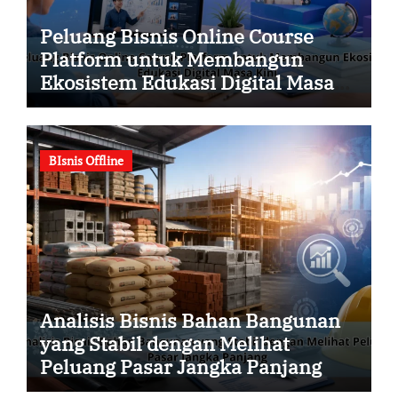
Peluang Bisnis Online Course
Platform untuk Membangun
Ekosistem Edukasi Digital Masa
Kini
BIsnis Offline
Analisis Bisnis Bahan Bangunan
yang Stabil dengan Melihat
Peluang Pasar Jangka Panjang