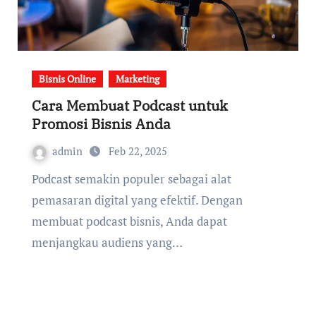
Bisnis Online
Marketing
Cara Membuat Podcast untuk
Promosi Bisnis Anda
admin
Feb 22, 2025
Podcast semakin populer sebagai alat
pemasaran digital yang efektif. Dengan
membuat podcast bisnis, Anda dapat
menjangkau audiens yang…